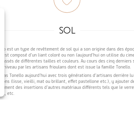
SOL
zzo est un type de revêtement de sol qui a son origine dans des épo
e est composé d’un liant coloré ou non (aujourd’hui on utilise du cim
cassés de différentes tailles et couleurs. Au cours des cinq derniers s
t niveau par les artisans frioulans dont est issue la famille Tonello.
olas Tonello aujourd’hui avec trois générations d’artisans derrière lu
itions (lisse, vieilli, mat ou brillant, effet pastellone etc.), y ajoute
lement des insertions d’autres matériaux différents tels que le verre,
al, etc.
plus de la création d’œuvres modernes, disposant d’une bonne conn
iennes, notre entreprise peut intervenir dans les rénovations et la r
ULATS NATURELS
isés couramment :