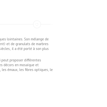
ques lointaines. Son mélange de
ent) et de granulats de marbres
iècles, il a été porté à son plus
i peut proposer différentes
r des décors en mosaïque et
 les émaux, les fibres optiques, le
aissance des techniques
estauration de sols anciens.