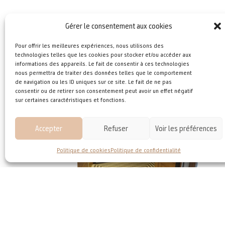
Gérer le consentement aux cookies
Pour offrir les meilleures expériences, nous utilisons des
technologies telles que les cookies pour stocker et/ou accéder aux
informations des appareils. Le fait de consentir à ces technologies
nous permettra de traiter des données telles que le comportement
Le Terra
de navigation ou les ID uniques sur ce site. Le fait de ne pas
consentir ou de retirer son consentement peut avoir un effet négatif
bas
sur certaines caractéristiques et fonctions.
con
hau
Nic
Accepter
Refuser
Voir les préférences
fin
éga
Politique de cookies
Politique de confidentialité
mét
En 
anc
GRAN
Granulats util