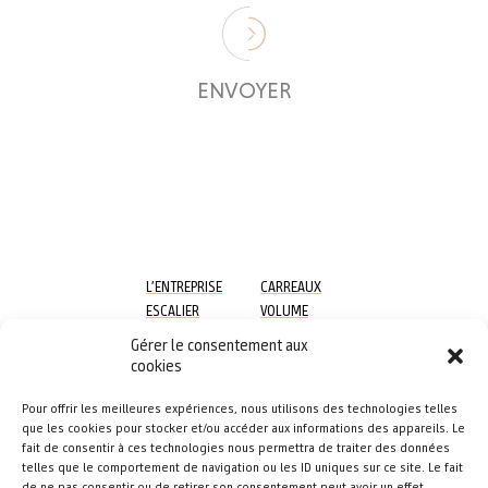
L’ENTREPRISE
CARREAUX
ESCALIER
VOLUME
MOSAÏQUE
RÉALISATIONS
Gérer le consentement aux
SOL
CONTACT
cookies
Pour offrir les meilleures expériences, nous utilisons des technologies telles
que les cookies pour stocker et/ou accéder aux informations des appareils. Le
fait de consentir à ces technologies nous permettra de traiter des données
telles que le comportement de navigation ou les ID uniques sur ce site. Le fait
de ne pas consentir ou de retirer son consentement peut avoir un effet