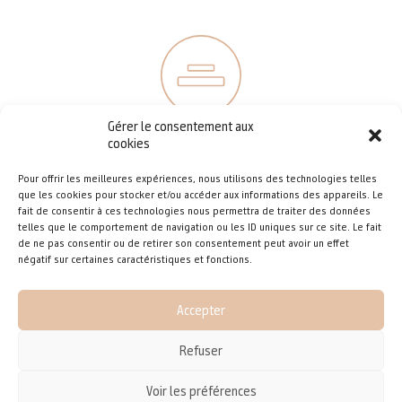
Gérer le consentement aux
cookies
ESCALIER
Pour offrir les meilleures expériences, nous utilisons des technologies telles
que les cookies pour stocker et/ou accéder aux informations des appareils. Le
L’escalier est un élément
fait de consentir à ces technologies nous permettra de traiter des données
architectural dont la fonction
telles que le comportement de navigation ou les ID uniques sur ce site. Le fait
première est de permettre
de ne pas consentir ou de retirer son consentement peut avoir un effet
de changer d’étage. Outre
négatif sur certaines caractéristiques et fonctions.
sa vocation pratique, on
peut aussi grâce à certains
Accepter
choix esthétiques le
considérer comme un
meuble voire une œuvre
Refuser
d’art dans le lieu où il est
implanté.
Voir les préférences